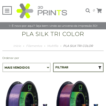
0
✨ É novo por aqui? Seja bem-vindo ao universo da impressão 3D!
PLA SILK TRI COLOR
Início
-
Filamentos
-
Multifila
-
PLA SILK TRI COLOR
Ordenar por
FILTRAR