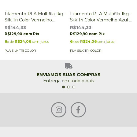
Filamento PLA Multifila 1kg -
Filamento PLA Multifila 1kg -
Silk Tri Color Vermelho
Silk Tri Color Vermelho Azul e
Dourado e Roxo
Verde
R$144,33
R$144,33
R$129,90
com
Pix
R$129,90
com
Pix
6
x de
R$24,06
sem juros
6
x de
R$24,06
sem juros
PLA SILK TRI COLOR
PLA SILK TRI COLOR
ENVIAMOS SUAS COMPRAS
Entrega em todo o país