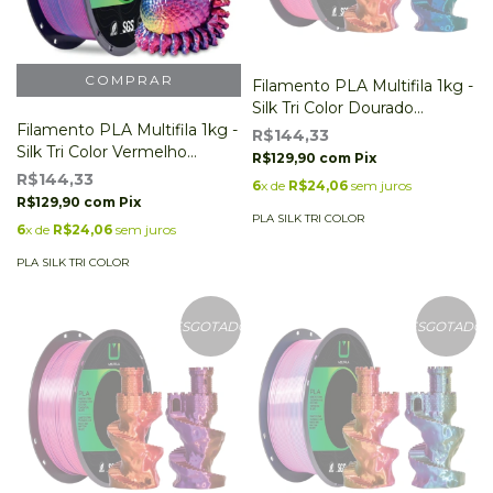
Filamento PLA Multifila 1kg -
Silk Tri Color Dourado
Filamento PLA Multifila 1kg -
Vermelho e Azul
R$144,33
Silk Tri Color Vermelho
R$129,90
com
Pix
Amarelo e Azul
R$144,33
6
x de
R$24,06
sem juros
R$129,90
com
Pix
PLA SILK TRI COLOR
6
x de
R$24,06
sem juros
PLA SILK TRI COLOR
ESGOTADO
ESGOTADO