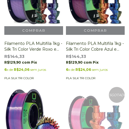
Filamento PLA Multifila 1kg -
Filamento PLA Multifila 1kg -
Silk Tri Color Verde Roxo e
Silk Tri Color Cobre Azul e
Cobre
Ouro
R$144,33
R$144,33
R$129,90
com
Pix
R$129,90
com
Pix
6
x de
R$24,06
sem juros
6
x de
R$24,06
sem juros
PLA SILK TRI COLOR
PLA SILK TRI COLOR
ESGOTADO