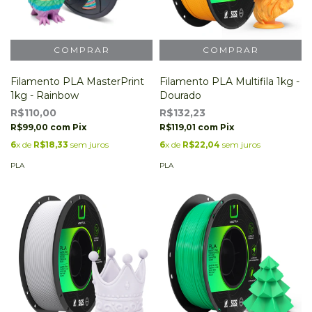
Filamento PLA MasterPrint
Filamento PLA Multifila 1kg -
1kg - Rainbow
Dourado
R$110,00
R$132,23
R$99,00
com
Pix
R$119,01
com
Pix
6
x de
R$18,33
sem juros
6
x de
R$22,04
sem juros
PLA
PLA