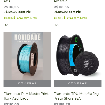
Azul
Amarelo
R$116,56
R$116,56
R$104,90
com
Pix
R$104,90
com
Pix
6
x de
R$19,43
sem juros
6
x de
R$19,43
sem juros
PLA
PLA
Filamento PLA MasterPrint
Filamento TPU Multifila 1kg -
1kg - Azul Lago
Preto Shore 95A
R$110,00
R$188,78