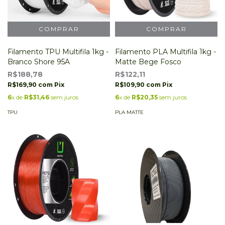
Filamento TPU Multifila 1kg -
Filamento PLA Multifila 1kg -
Branco Shore 95A
Matte Bege Fosco
R$188,78
R$122,11
R$169,90
com
Pix
R$109,90
com
Pix
6
x de
R$31,46
sem juros
6
x de
R$20,35
sem juros
TPU
PLA MATTE