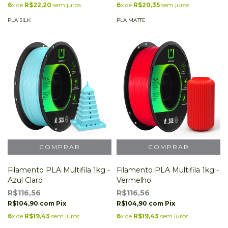
6
x de
R$22,20
sem juros
6
x de
R$20,35
sem juros
PLA SILK
PLA MATTE
Filamento PLA Multifila 1kg -
Filamento PLA Multifila 1kg -
Azul Claro
Vermelho
R$116,56
R$116,56
R$104,90
com
Pix
R$104,90
com
Pix
6
x de
R$19,43
sem juros
6
x de
R$19,43
sem juros