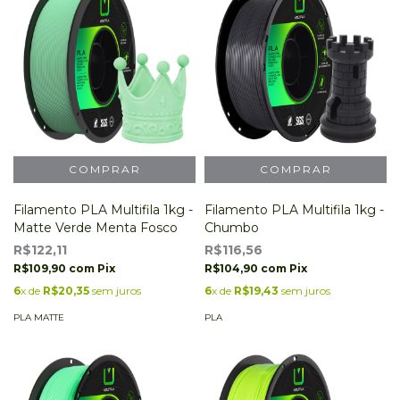
Filamento PLA Multifila 1kg -
Filamento PLA Multifila 1kg -
Matte Verde Menta Fosco
Chumbo
R$122,11
R$116,56
R$109,90
com
Pix
R$104,90
com
Pix
6
x de
R$20,35
sem juros
6
x de
R$19,43
sem juros
PLA MATTE
PLA