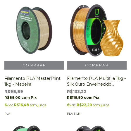
Filamento PLA MasterPrint
Filamento PLA Multifila 1kg -
1kg - Madeira
Silk Ouro Envelhecido
Metalizado
R$98,89
R$133,22
R$89,00
com
Pix
R$119,90
com
Pix
6
x de
R$16,48
sem juros
6
x de
R$22,20
sem juros
PLA
PLA SILK