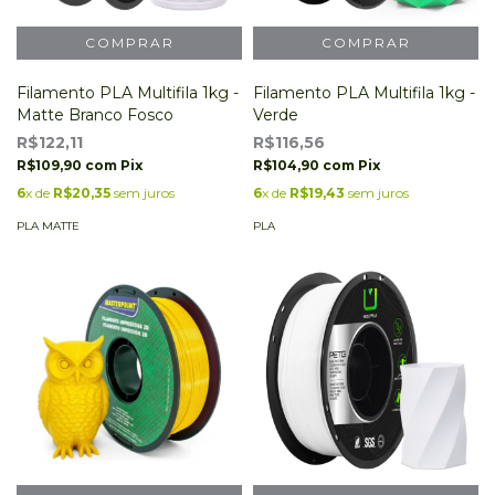
Filamento PLA Multifila 1kg -
Filamento PLA Multifila 1kg -
Matte Branco Fosco
Verde
R$122,11
R$116,56
R$109,90
com
Pix
R$104,90
com
Pix
6
x de
R$20,35
sem juros
6
x de
R$19,43
sem juros
PLA MATTE
PLA