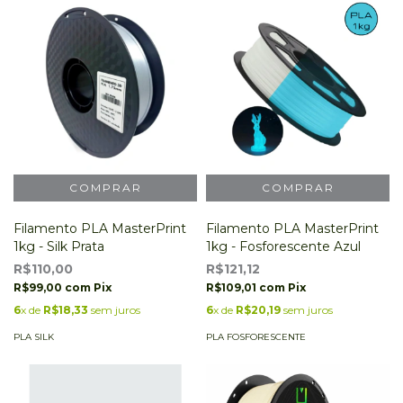
Filamento PLA MasterPrint
Filamento PLA MasterPrint
1kg - Silk Prata
1kg - Fosforescente Azul
R$110,00
R$121,12
R$99,00
com
Pix
R$109,01
com
Pix
6
x de
R$18,33
sem juros
6
x de
R$20,19
sem juros
PLA SILK
PLA FOSFORESCENTE