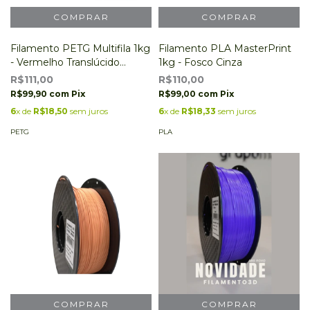
Filamento PETG Multifila 1kg
Filamento PLA MasterPrint
- Vermelho Translúcido
1kg - Fosco Cinza
Transparente
R$111,00
R$110,00
R$99,90
com
Pix
R$99,00
com
Pix
6
x de
R$18,50
sem juros
6
x de
R$18,33
sem juros
PETG
PLA