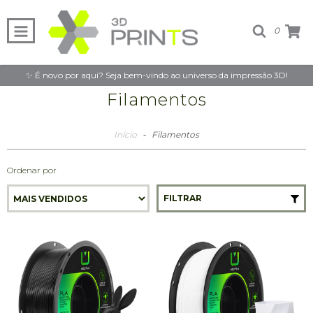
0
✨ É novo por aqui? Seja bem-vindo ao universo da impressão 3D!
Filamentos
Início
-
Filamentos
Ordenar por
FILTRAR