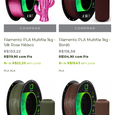
Filamento PLA Multifila 1kg -
Filamento PLA Multifila 1kg -
Silk Rosa Hibísco
Bordô
R$133,22
R$116,56
R$119,90
com
Pix
R$104,90
com
Pix
6
x de
R$22,20
sem juros
6
x de
R$19,43
sem juros
PLA SILK
PLA