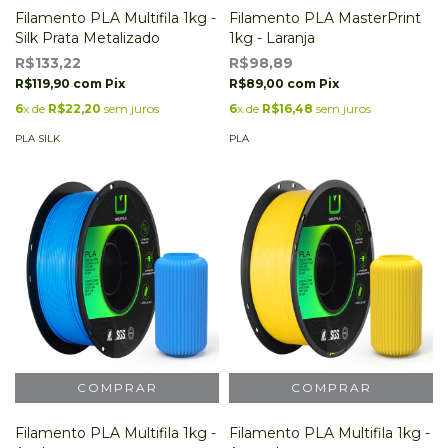
Filamento PLA Multifila 1kg -
Filamento PLA MasterPrint
Silk Prata Metalizado
1kg - Laranja
R$133,22
R$98,89
R$119,90
com
Pix
R$89,00
com
Pix
6
x de
R$22,20
sem juros
6
x de
R$16,48
sem juros
PLA SILK
PLA
Filamento PLA Multifila 1kg -
Filamento PLA Multifila 1kg -