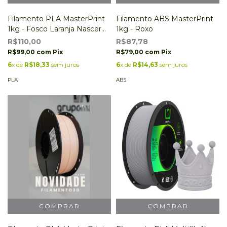
Filamento PLA MasterPrint
Filamento ABS MasterPrint
1kg - Fosco Laranja Nascer
1kg - Roxo
do Sol
R$110,00
R$87,78
R$99,00
com
Pix
R$79,00
com
Pix
6
x de
R$18,33
sem juros
6
x de
R$14,63
sem juros
PLA
ABS