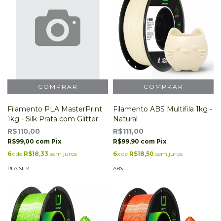
Filamento PLA MasterPrint
Filamento ABS Multifila 1kg -
1kg - Silk Prata com Glitter
Natural
R$110,00
R$111,00
R$99,00
com
Pix
R$99,90
com
Pix
6
x de
R$18,33
sem juros
6
x de
R$18,50
sem juros
PLA SILK
ABS