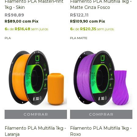
Filamento PLA MasterPrint
Filamento PLA Multifila 1kg -
1kg - Skin
Matte Cinza Fosco
R$98,89
R$122,11
R$89,00
com
Pix
R$109,90
com
Pix
6
x de
R$16,48
sem juros
6
x de
R$20,35
sem juros
PLA
PLA MATTE
Filamento PLA Multifila 1kg -
Filamento PLA Multifila 1kg -
Laranja
Roxo