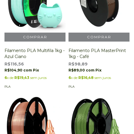
Filamento PLA Multifila 1kg -
Filamento PLA MasterPrint
Azul Ciano
1kg - Café
R$116,56
R$98,89
R$104,90
com
Pix
R$89,00
com
Pix
6
x de
R$19,43
sem juros
6
x de
R$16,48
sem juros
PLA
PLA