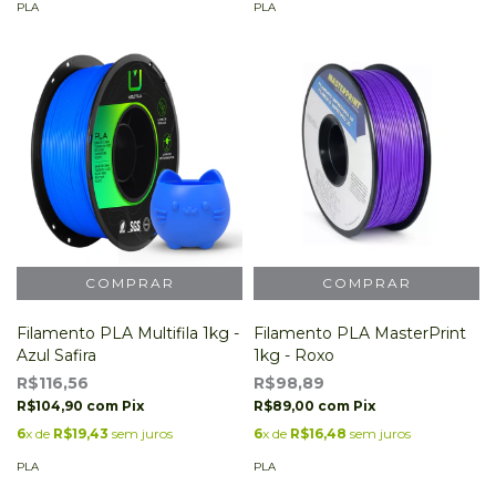
PLA
PLA
Filamento PLA Multifila 1kg -
Filamento PLA MasterPrint
Azul Safira
1kg - Roxo
R$116,56
R$98,89
R$104,90
com
Pix
R$89,00
com
Pix
6
x de
R$19,43
sem juros
6
x de
R$16,48
sem juros
PLA
PLA