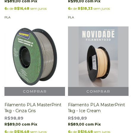
R$89,00
com
Pix
R$99,00
com
Pix
6
x de
R$16,48
sem juros
6
x de
R$18,33
sem juros
PLA
PLA
Filamento PLA MasterPrint
Filamento PLA MasterPrint
1kg - Cinza Gris
1kg - Ice Cream
R$98,89
R$98,89
R$89,00
com
Pix
R$89,00
com
Pix
6
x de
R$16,48
sem juros
6
x de
R$16,48
sem juros