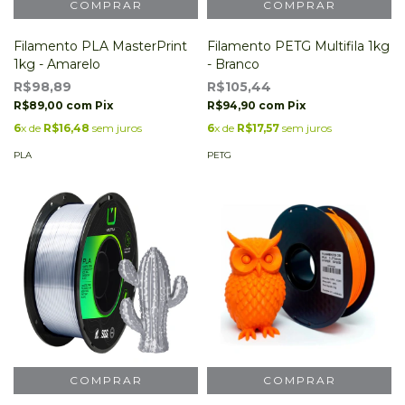
Filamento PLA MasterPrint
Filamento PETG Multifila 1kg
1kg - Amarelo
- Branco
R$98,89
R$105,44
R$89,00
com
Pix
R$94,90
com
Pix
6
x de
R$16,48
sem juros
6
x de
R$17,57
sem juros
PLA
PETG